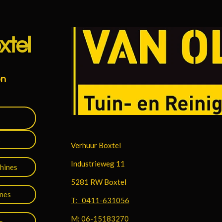
xtel
en
s
Verhuur Boxtel
Industrieweg 11
hines
5281 RW Boxtel
ines
T: 0411-631056
M: 06-15183270
s