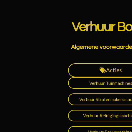
Ga
direct
naar
Verhuur Bo
de
hoofdinhoud
Algemene voorwaard
Acties
Verhuur Tuinmachine
Verhuur Stratenmakersmac
Verhuur Reinigingsmach
Verhuur Bouwmachine