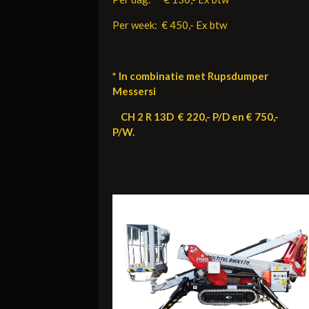
Per week: € 450,- Ex btw
* In combinatie met Rupsdumper
Messersi
CH 2 R 13D € 220,- P/D en € 750,-
P/W.