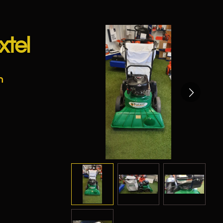
xtel
n