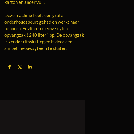
karton en ander vuil.
Deze machine heeft een grote
onderhoudsbeurt gehad en werkt naar
behoren. Er zit een nieuwe nylon
opvangzak ( 240 liter ) op. De opvangzak
is zonder ritssluiting en is door een
simpel invouwsyteem te sluiten.
D
D
S
e
e
h
l
e
a
e
l
r
n
e