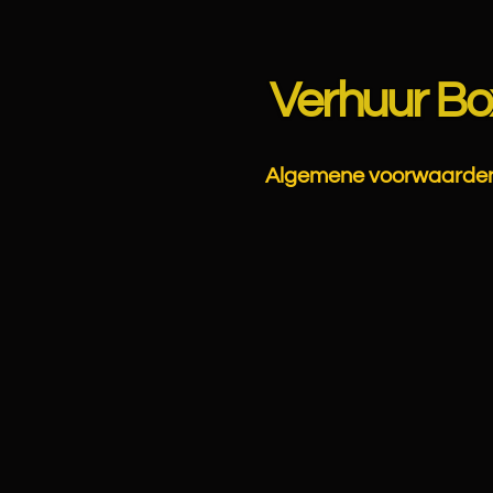
Ga
direct
naar
Verhuur Bo
de
hoofdinhoud
Algemene voorwaarde