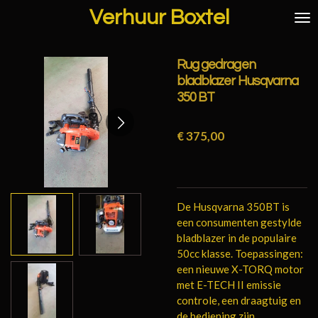
Verhuur Boxtel
Ga
direct
naar
de
Rug gedragen
hoofdinhoud
bladblazer Husqvarna
350 BT
€ 375,00
De Husqvarna 350BT is
een consumenten gestylde
bladblazer in de populaire
50cc klasse. Toepassingen:
een nieuwe X-TORQ motor
met E-TECH II emissie
controle, een draagtuig en
de bediening zijn