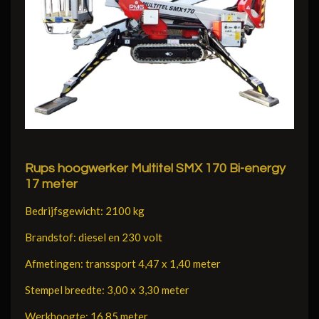
Rups hoogwerker Multitel SMX 170 Bi-energy
17 meter
Bedrijfsgewicht: 2100 kg
Brandstof: diesel en 230 volt
Afmetingen: transsport 4,47 x 1,40 meter
Stempel breedte: 3,00 x 3,30 meter
Werkhoogte: 16,85 meter