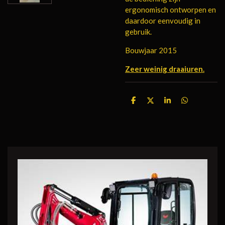
ergonomisch ontworpen en
daardoor eenvoudig in
gebruik.
Bouwjaar 2015
Zeer weinig draaiuren.
D
D
S
D
e
e
h
e
l
e
a
l
e
l
r
e
n
e
n